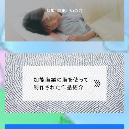
能登の藻塩
塩ひとふり 230ｇ
減塩タイプ 200ｇ
特集「塩まくら」の力
能登の結晶塩
食卓塩 300ｇ
にがり食塩 800ｇ
能登の中島菜
赤穂あらなみ塩 750ｇ
本にがり仕立て 五島灘の塩 750ｇ
つけもの塩 2ｋｇ