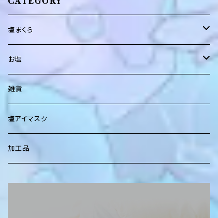
CATEGORY
塩まくら
レギュラーサイズ（２０㎝×３０㎝）
お塩
ロングサイズ（２０㎝×４２㎝）
アンデス紅塩(岩塩)ブロック
雑貨
アンデス紅塩(岩塩)スタンドパック
塩アイマスク
能登の塩
加工品
のと珠洲塩
食卓塩
能登の桜塩
HELLO KITTY 食卓塩
食 塩