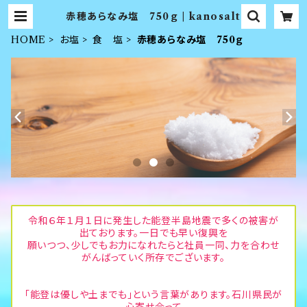
赤穂あらなみ塩 750ｇ | kanosalt
HOME
お塩
食 塩
赤穂あらなみ塩 750ｇ
令和６年１月１日に発生した能登半島地震で多くの被害が
出ております。一日でも早い復興を
願いつつ、少しでもお力になれたらと社員一同、力を合わせ
がんばっていく所存でございます。
「能登は優しや土までも」という言葉があります。石川県民が
心寄せ合って