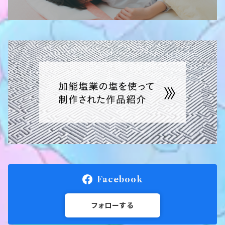
能登の中島菜
赤穂あらなみ塩 750ｇ
本にがり仕立て 五島灘の塩 750ｇ
つけもの塩 2ｋｇ
Facebook
フォローする