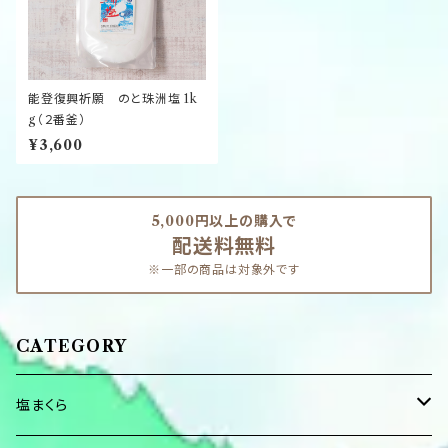
能登復興祈願 のと珠洲塩 1k
g（２番釜）
¥3,600
5,000円以上の購入で
配送料無料
※一部の商品は対象外です
CATEGORY
塩まくら