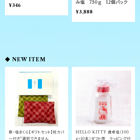
み塩 750ｇ 12個パック
¥346
¥3,888
◆ NEW ITEM
新・塩まくら【ギフトセット】枕カバ
HELLO KITTY 食卓塩（100
ー付き*選択できません
g×10本）ギフト用 ラッピング付