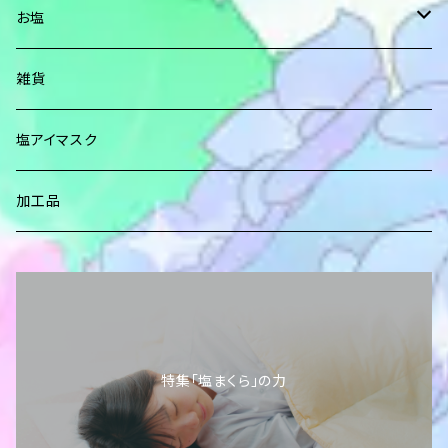
レギュラーサイズ（２０㎝×３０㎝）
お塩
ロングサイズ（２０㎝×４２㎝）
アンデス紅塩(岩塩)ブロック
雑貨
アンデス紅塩(岩塩)スタンドパック
塩アイマスク
能登の塩
加工品
のと珠洲塩
食卓塩
能登の桜塩
HELLO KITTY 食卓塩
食 塩
能登の藻塩
塩ひとふり 230ｇ
減塩タイプ 200ｇ
特集「塩まくら」の力
能登の結晶塩
食卓塩 300ｇ
にがり食塩 800ｇ